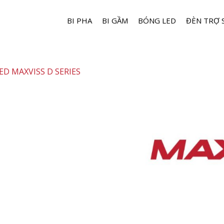
BI PHA
BI GẦM
BÓNG LED
ĐÈN TRỢ 
D MAXVISS D SERIES