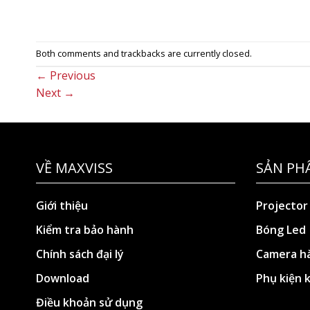
Both comments and trackbacks are currently closed.
←
Previous
Next
→
VỀ MAXVISS
SẢN PH
Giới thiệu
Projector
Kiểm tra bảo hành
Bóng Led
Chính sách đại lý
Camera hà
Download
Phụ kiện 
Điều khoản sử dụng