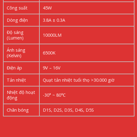
Công suất
45W
Dòng điện
3.8A ± 0.3A
Độ sáng
10000LM
(Lumen)
Ánh sáng
6500K
(Kelvin)
Điện áp
9V – 16V
Tản nhiệt
Quạt tản nhiệt tuổi thọ >30.000 giờ
Nhiệt độ hoạt
-30° ~ 80℃
động
Chân bóng
D1S, D2S, D3S, D4S, D5S