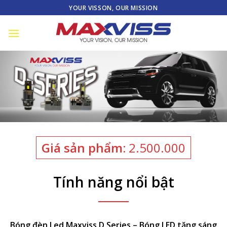
Skip
YOUR VISSON, OUR MISSION
to
content
Giá sản phẩm:
2.500.000
Tính năng nổi bật
Bóng đèn Led Maxviss D Series – Bóng LED tăng sáng