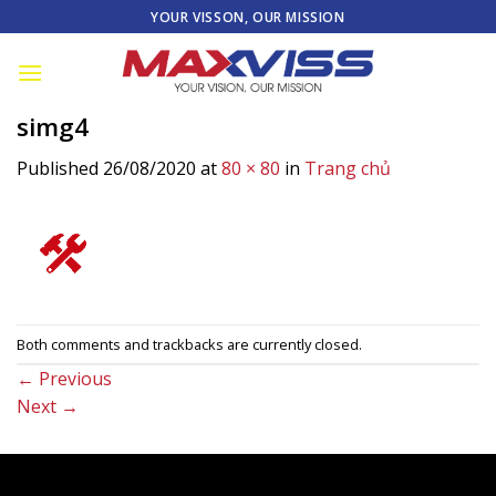
Skip
YOUR VISSON, OUR MISSION
to
content
simg4
Published
26/08/2020
at
80 × 80
in
Trang chủ
Both comments and trackbacks are currently closed.
←
Previous
Next
→