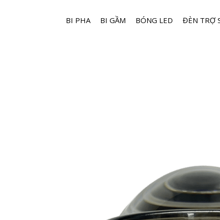
BI PHA
BI GẦM
BÓNG LED
ĐÈN TRỢ 