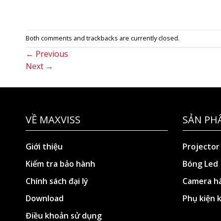
Both comments and trackbacks are currently closed.
←
Previous
Next
→
VỀ MAXVISS
SẢN PH
Giới thiệu
Projector
Kiểm tra bảo hành
Bóng Led
Chính sách đại lý
Camera hà
Download
Phụ kiện 
Điều khoản sử dụng