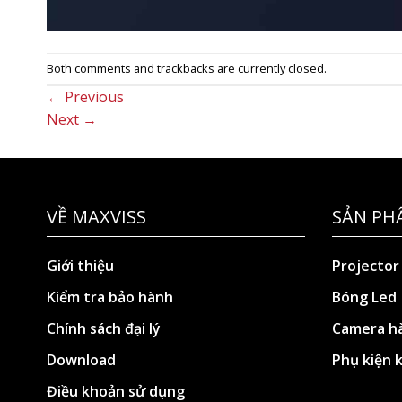
Both comments and trackbacks are currently closed.
←
Previous
Next
→
VỀ MAXVISS
SẢN PH
Giới thiệu
Projector
Kiểm tra bảo hành
Bóng Led
Chính sách đại lý
Camera hà
Download
Phụ kiện 
Điều khoản sử dụng