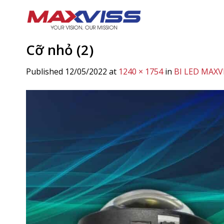
Skip
to
content
Cỡ nhỏ (2)
Published
12/05/2022
at
1240 × 1754
in
BI LED MAXV