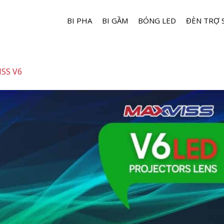
BI PHA
BI GẦM
BÓNG LED
ĐÈN TRỢ 
ISS V6