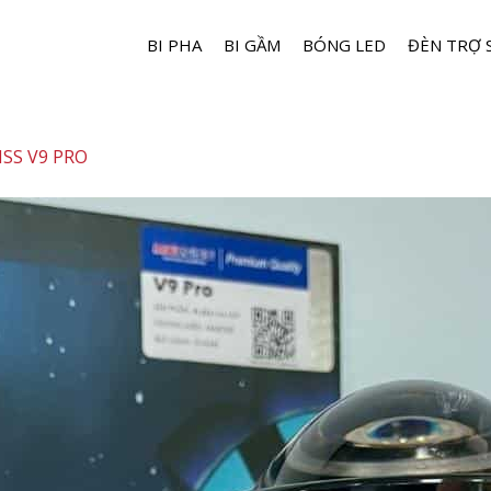
BI PHA
BI GẦM
BÓNG LED
ĐÈN TRỢ 
ISS V9 PRO