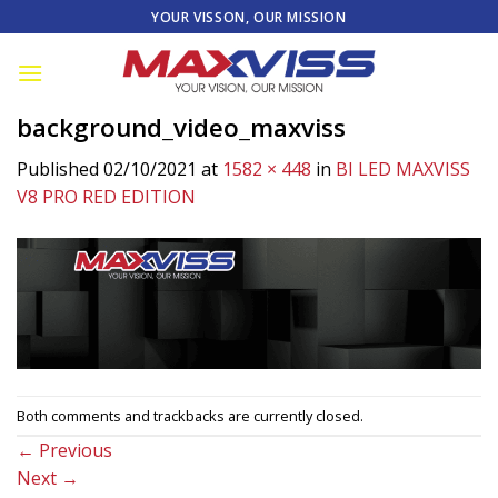
Skip
YOUR VISSON, OUR MISSION
to
content
background_video_maxviss
Published
02/10/2021
at
1582 × 448
in
BI LED MAXVISS
V8 PRO RED EDITION
Both comments and trackbacks are currently closed.
←
Previous
Next
→