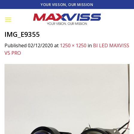
Skip
YOUR VISSON, OUR MISSION
to
content
IMG_E9355
Published
02/12/2020
at
1250 × 1250
in
BI LED MAXVISS
V5 PRO