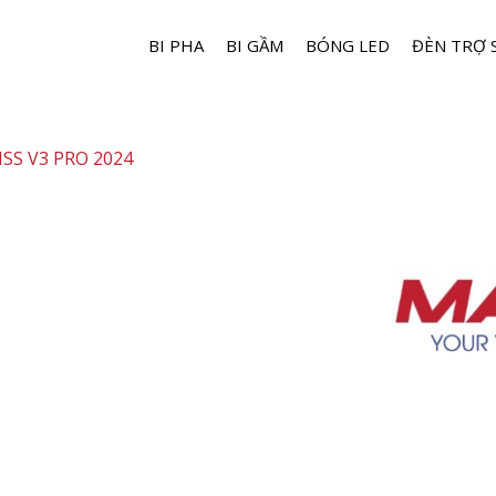
BI PHA
BI GẦM
BÓNG LED
ĐÈN TRỢ 
ISS V3 PRO 2024