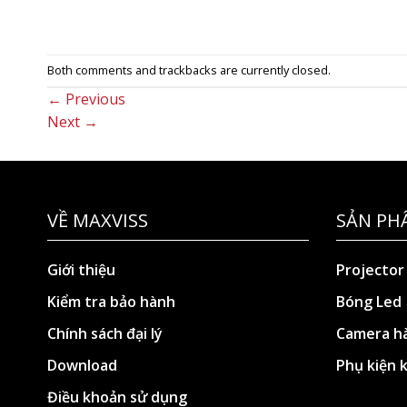
Both comments and trackbacks are currently closed.
←
Previous
Next
→
VỀ MAXVISS
SẢN PH
Giới thiệu
Projector
Kiểm tra bảo hành
Bóng Led
Chính sách đại lý
Camera hà
Download
Phụ kiện 
Điều khoản sử dụng