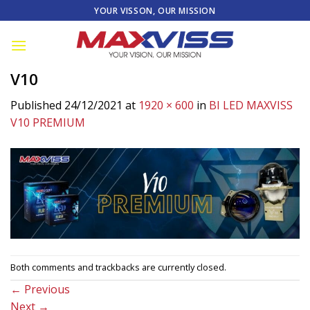
Skip
YOUR VISSON, OUR MISSION
to
content
V10
Published
24/12/2021
at
1920 × 600
in
BI LED MAXVISS
V10 PREMIUM
Both comments and trackbacks are currently closed.
←
Previous
Next
→