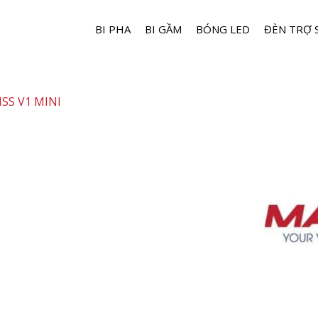
BI PHA
BI GẦM
BÓNG LED
ĐÈN TRỢ 
ISS V1 MINI