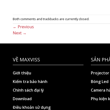
Both comments and trackbacks are currently closed.
←
Previous
Next
→
VỀ MAXVISS
SẢN PH
Giới thiệu
Projector
Kiểm tra bảo hành
Bóng Led
Chính sách đại lý
Camera hà
Download
Phụ kiện 
Điều khoản sử dụng