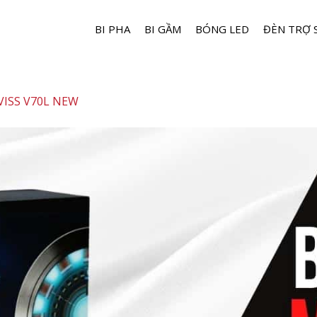
BI PHA
BI GẦM
BÓNG LED
ĐÈN TRỢ 
VISS V70L NEW