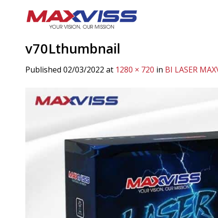
Skip
to
content
v70Lthumbnail
Published
02/03/2022
at
1280 × 720
in
BI LASER MAX