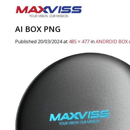
Skip
to
content
AI BOX PNG
Published
20/03/2024
at
485 × 477
in
ANDROID BOX d