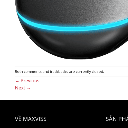
Both comments and trackbacks are currently closed.
←
Previous
Next
→
VỀ MAXVISS
SẢN PH