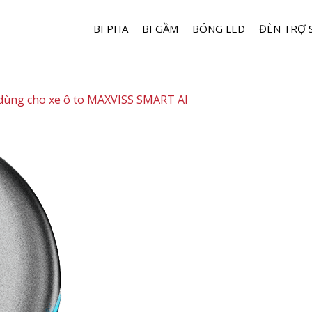
BI PHA
BI GẦM
BÓNG LED
ĐÈN TRỢ 
ùng cho xe ô to MAXVISS SMART AI