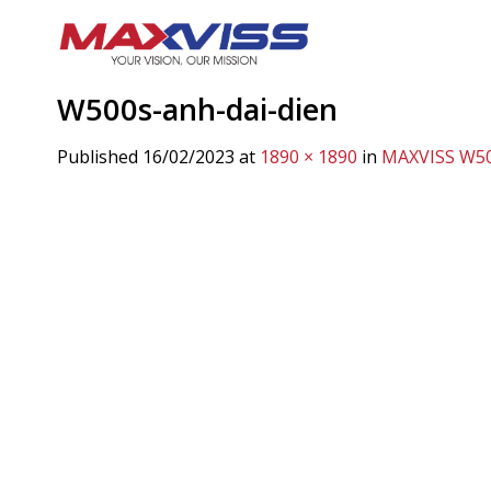
Skip
to
content
W500s-anh-dai-dien
Published
16/02/2023
at
1890 × 1890
in
MAXVISS W5