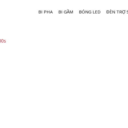
BI PHA
BI GẦM
BÓNG LED
ĐÈN TRỢ 
00s