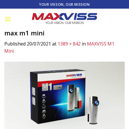
Skip
YOUR VISSON, OUR MISSION
to
content
max m1 mini
Published
20/07/2021
at
1389 × 842
in
MAXVISS M1
Mini