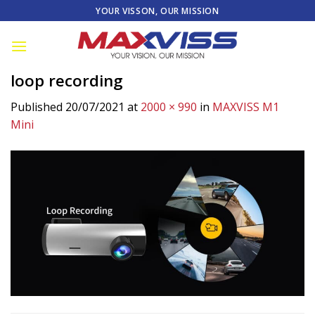
Skip
YOUR VISSON, OUR MISSION
to
content
loop recording
Published
20/07/2021
at
2000 × 990
in
MAXVISS M1
Mini