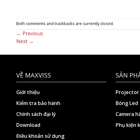
Both comments and trackbacks are currently closed.
←
Previous
Next
→
VỀ MAXVISS
SẢN PH
Giới thiệu
Projector
Kiểm tra bảo hành
Bóng Led
Chính sách đại lý
Camera hà
Download
Phụ kiện 
Điều khoản sử dụng