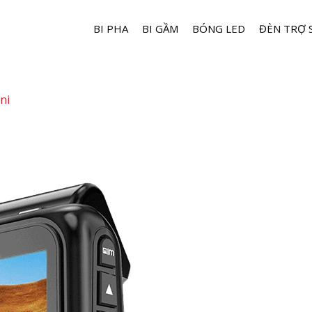
BI PHA
BI GẦM
BÓNG LED
ĐÈN TRỢ 
ni