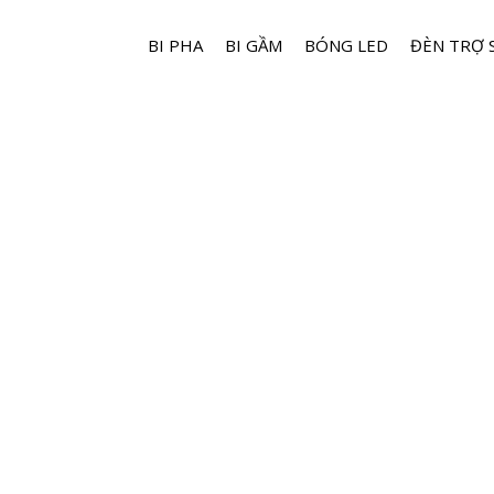
BI PHA
BI GẦM
BÓNG LED
ĐÈN TRỢ 