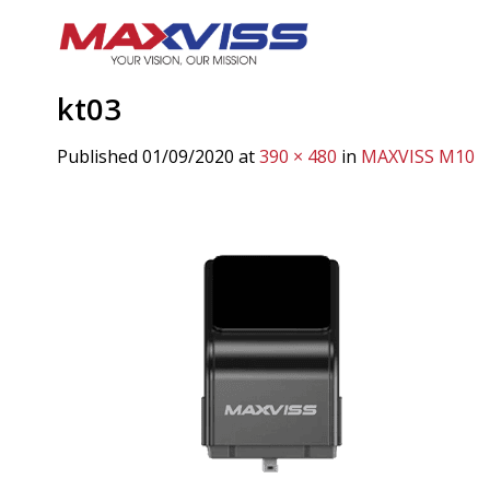
Skip
to
content
kt03
Published
01/09/2020
at
390 × 480
in
MAXVISS M10