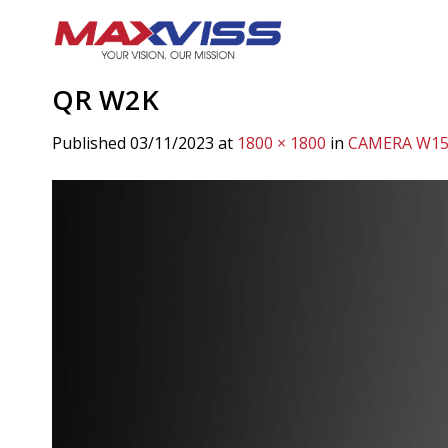
Skip
to
content
QR W2K
Published
03/11/2023
at
1800 × 1800
in
CAMERA W15