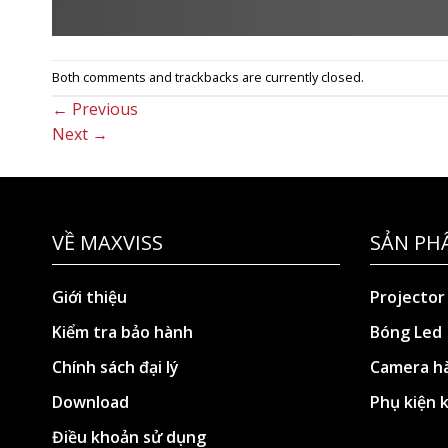
Both comments and trackbacks are currently closed.
←
Previous
Next
→
VỀ MAXVISS
SẢN PH
Giới thiệu
Projector
Kiểm tra bảo hành
Bóng Led
Chính sách đại lý
Camera hà
Download
Phụ kiện 
Điều khoản sử dụng