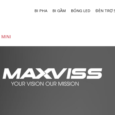
BI PHA
BI GẦM
BÓNG LED
ĐÈN TRỢ 
 MINI