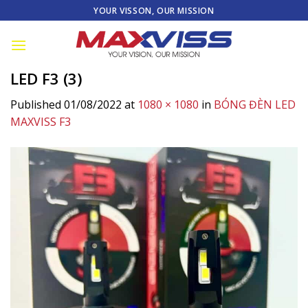
Skip
YOUR VISSON, OUR MISSION
to
content
LED F3 (3)
Published
01/08/2022
at
1080 × 1080
in
BÓNG ĐÈN LED
MAXVISS F3