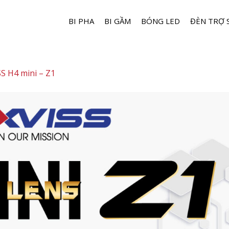
BI PHA
BI GẦM
BÓNG LED
ĐÈN TRỢ 
S H4 mini – Z1