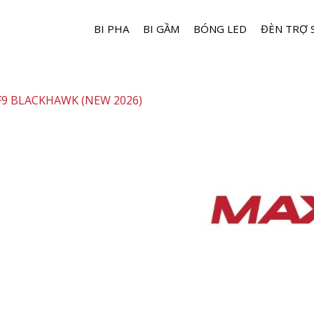
BI PHA
BI GẦM
BÓNG LED
ĐÈN TRỢ 
F9 BLACKHAWK (NEW 2026)