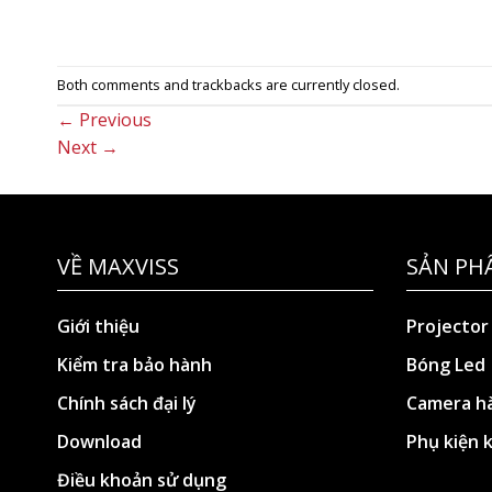
Both comments and trackbacks are currently closed.
←
Previous
Next
→
VỀ MAXVISS
SẢN PH
Giới thiệu
Projector
Kiểm tra bảo hành
Bóng Led
Chính sách đại lý
Camera hà
Download
Phụ kiện 
Điều khoản sử dụng