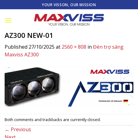
Skip
YOUR VISSON, OUR MISSION
to
content
AZ300 NEW-01
Published
27/10/2025
at
2560 × 808
in
Đèn trợ sáng
Maxviss AZ300
Both comments and trackbacks are currently closed.
←
Previous
Next
→