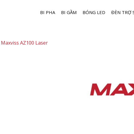
BI PHA
BI GẦM
BÓNG LED
ĐÈN TRỢ 
 Maxviss AZ100 Laser