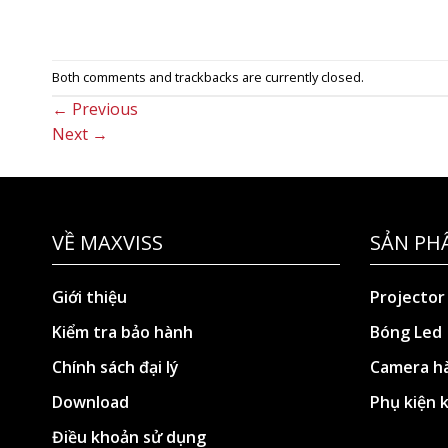
Both comments and trackbacks are currently closed.
←
Previous
Next
→
VỀ MAXVISS
SẢN PH
Giới thiệu
Projector
Kiểm tra bảo hành
Bóng Led
Chính sách đại lý
Camera hà
Download
Phụ kiện 
Điều khoản sử dụng